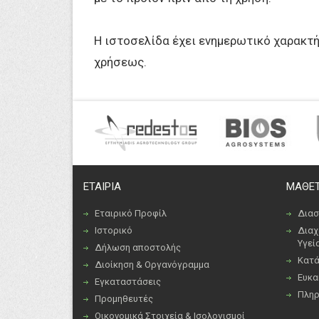
Η ιστοσελίδα έχει ενημερωτικό χαρακτ
χρήσεως.
ΕΤΑΙΡΙΑ
ΜΑΘΕΤ
Εταιρικό Προφίλ
Διασ
Ιστορικό
Διαχ
Υγεί
Δήλωση αποστολής
Κατά
Διοίκηση & Οργανόγραμμα
Ευκα
Εγκαταστάσεις
Πλη
Προμηθευτές
Οικονομικά Στοιχεία & Ισολογισμοί