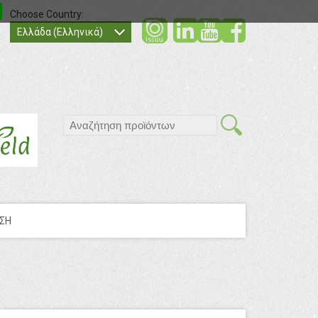
Choose Country:
social
social
socia
Ελλάδα (Ελληνικά)
search
ΣΗ