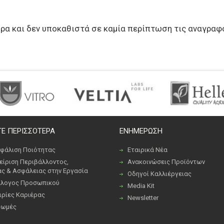
ήρα και δεν υποκαθιστά σε καμία περίπτωση τις αναγραφ
Ε ΠΕΡΙΣΣΟΤΕΡΑ
ΕΝΗΜΕΡΩΣΗ
φάλιση Ποιότητας
Εταιρικά Νέα
είριση Περιβάλλοντος,
Ανακοινώσεις Προϊόντων
ας & Ασφάλειας στην Εργασία
Οδηγοί Καλλιέργειας
λογος Προσωπικού
Media Kit
ιρίες Καριέρας
Newsletter
ρωμές