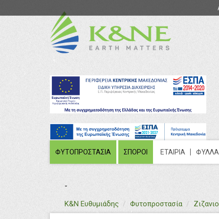
ΦΥΤΟΠΡΟΣΤΑΣΙΑ
ΣΠΟΡΟΙ
ΕΤΑΙΡΙΑ
ΦΥΛΛΑ
-
text
Κ&Ν Ευθυμιάδης
Φυτοπροστασία
Ζιζανι