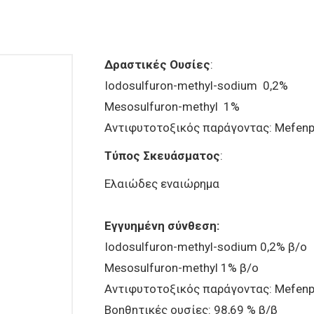
Δραστικές Ουσίες
:
Iodosulfuron-methyl-sodium 0,2%
Mesosulfuron-methyl 1%
Αντιφυτοτοξικός παράγοντας: Mefenpy
Τύπος Σκευάσματος
:
Ελαιώδες εναιώρημα
Εγγυημένη σύνθεση:
Iodosulfuron-methyl-sodium 0,2% β/ο
Mesosulfuron-methyl 1% β/ο
Αντιφυτοτοξικός παράγοντας: Mefenpy
Βοηθητικές ουσίες: 98,69 % β/β