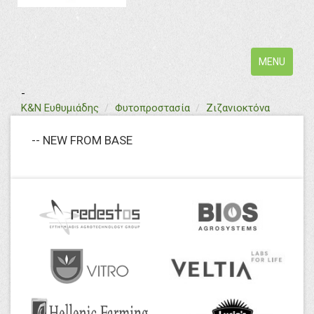
Toggle
MENU
navigation
-
text
Κ&Ν Ευθυμιάδης
Φυτοπροστασία
Ζιζανιοκτόνα
-- NEW FROM BASE