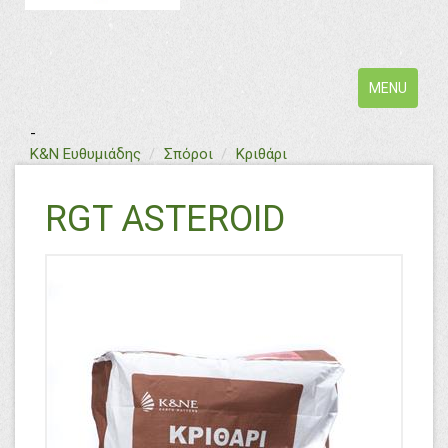
Toggle
MENU
navigation
-
text
Κ&Ν Ευθυμιάδης
Σπόροι
Κριθάρι
RGT ASTEROID