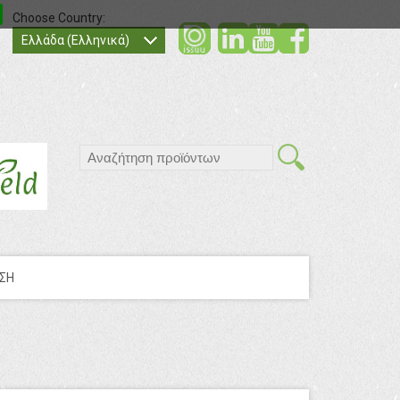
Choose Country:
social
social
socia
Ελλάδα (Ελληνικά)
search
ΣΗ