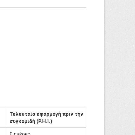
l
Τελευταία εφαρμογή πριν την
συγκομιδή (P.H.I.)
0 ημέρες