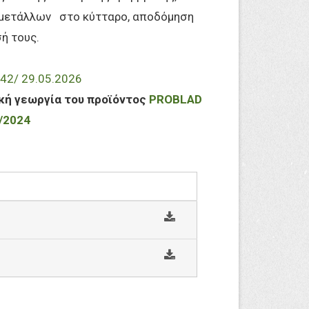
ετάλλων στο κύτταρο, αποδόμηση
σή τους.
42/ 29.05.2026
κή γεωργία του προϊόντος
PROBLAD
/2024
s
o
c
i
s
a
o
l
c
i
a