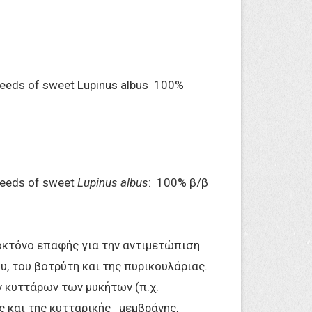
seeds of sweet Lupinus albus 100%
seeds of sweet
Lupinus albus
: 100% β/β
κτόνο επαφής για την αντιμετώπιση
υ, του βοτρύτη και της πυρικουλάριας.
 κυττάρων των μυκήτων (π.χ.
ς και της κυτταρικής μεμβράνης,