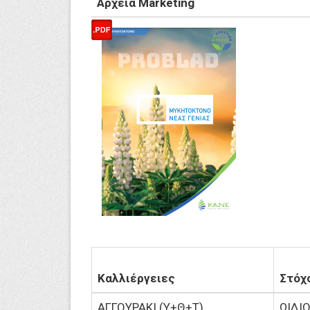
Αρχεία Marketing
Καλλιέργειες
Στόχ
ΑΓΓΟΥΡΑΚΙ (Υ+Θ+Τ)
ΩΙΔΙ