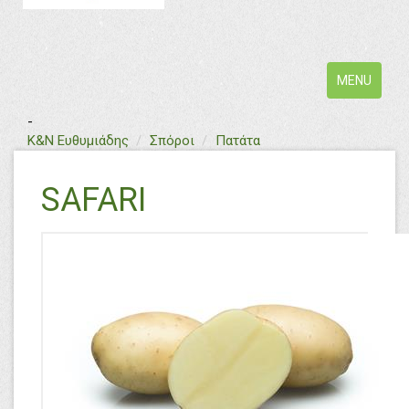
Toggle
MENU
navigation
-
text
Κ&Ν Ευθυμιάδης
Σπόροι
Πατάτα
SAFARI