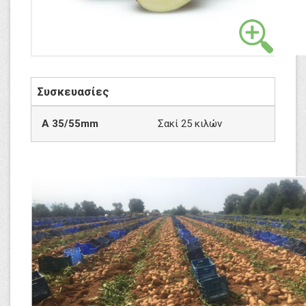
Συσκευασίες
A
35/55mm
Σακί 25 κιλών