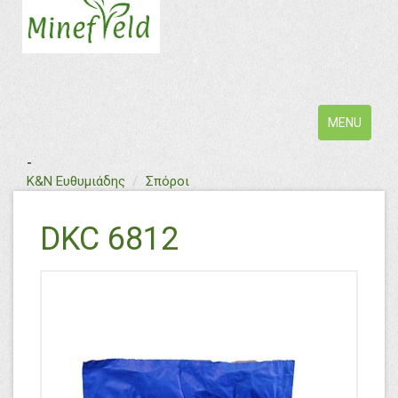
Toggle
MENU
navigation
-
Κ&Ν Ευθυμιάδης
Σπόροι
DKC 6812