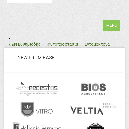
Toggle
MENU
navigation
-
text
Κ&Ν Ευθυμιάδης
Φυτοπροστασία
Εντομοκτόνα
-- NEW FROM BASE