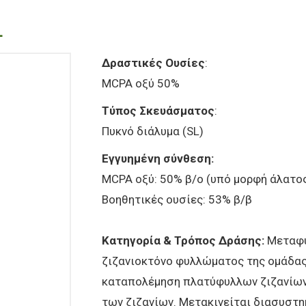
L
Δραστικές Ουσίες
:
MCPA οξύ 50%
Τύπος Σκευάσματος
:
Πυκνό διάλυμα (SL)
Εγγυημένη σύνθεση:
MCPA οξύ: 50% β/ο (υπό μορφή άλατο
Βοηθητικές ουσίες: 53% β/β
Κατηγορία & Τρόπος Δράσης:
Μεταφυ
ζιζανιοκτόνο φυλλώματος της ομάδας
καταπολέμηση πλατύφυλλων ζιζανίων
των ζιζανίων. Μετακινείται διασυστη