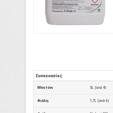
Συσκευασίες
Μπετόνι
5L (ανά 4)
Φιάλη
1,7L (ανά 6)