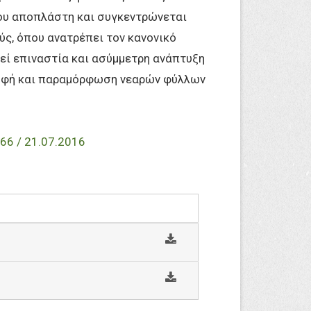
ου αποπλάστη και συγκεντρώνεται
ς, όπου ανατρέπει τον κανονικό
εί επιναστία και ασύμμετρη ανάπτυξη
οφή και παραμόρφωση νεαρών φύλλων
66 / 21.07.2016
s
o
c
i
s
a
o
l
c