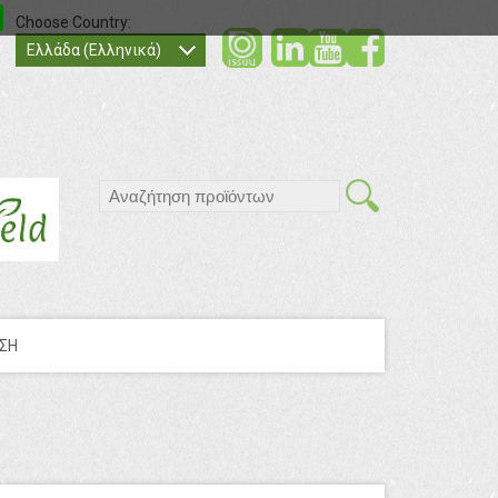
Choose Country:
social
social
socia
Ελλάδα (Ελληνικά)
search
ΣΗ