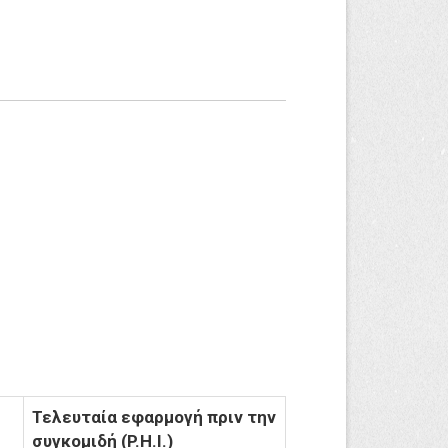
i
a
l
Τελευταία εφαρμογή πριν την
συγκομιδή (P.H.I.)