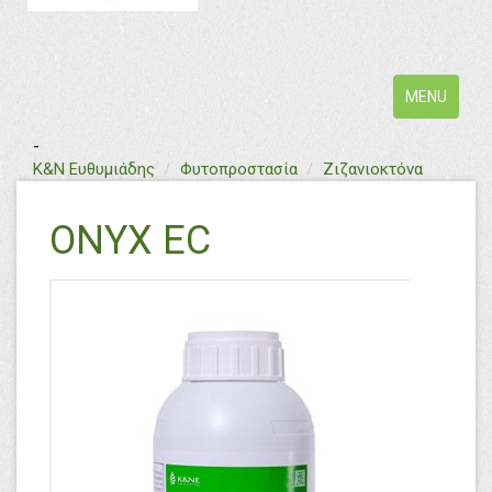
Toggle
MENU
navigation
-
text
Κ&Ν Ευθυμιάδης
Φυτοπροστασία
Ζιζανιοκτόνα
ONYX EC