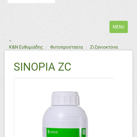
Toggle
MENU
navigation
-
text
Κ&Ν Ευθυμιάδης
Φυτοπροστασία
Ζιζανιοκτόνα
SINOPIA ZC