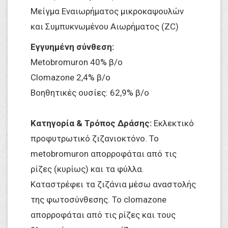
Μείγμα Εναιωρήματος μικροκαψουλών
και Συμπυκνωμένου Αιωρήματος (ZC)
Εγγυημένη σύνθεση:
Metobromuron 40% β/ο
Clomazone 2,4% β/ο
Βοηθητικές ουσίες: 62,9% β/o
Κατηγορία & Τρόπος Δράσης:
Εκλεκτικό
προφυτρωτικό ζιζανιοκτόνο. Το
metobromuron απορροφάται από τις
ρίζες (κυρίως) και τα φύλλα.
Καταστρέφει τα ζιζάνια μέσω αναστολής
της φωτοσύνθεσης. Το clomazone
απορροφάται από τις ρίζες και τους