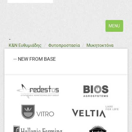
Toggle
MENU
navigation
-
text
Κ&Ν Ευθυμιάδης
Φυτοπροστασία
Μυκητοκτόνα
-- NEW FROM BASE