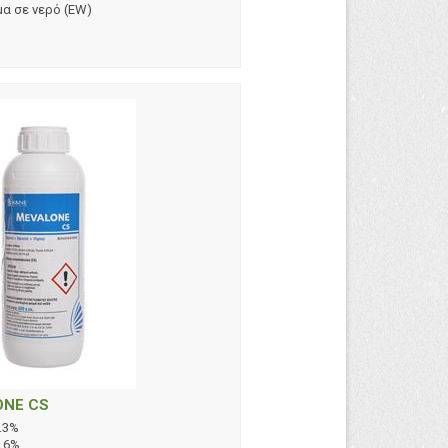
α σε νερό (EW)
ONE CS
.3%
6.6%