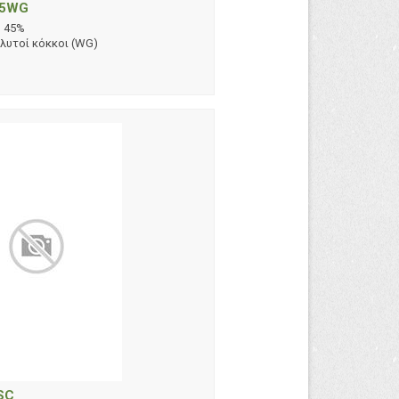
45WG
l 45%
λυτοί κόκκοι (WG)
SC