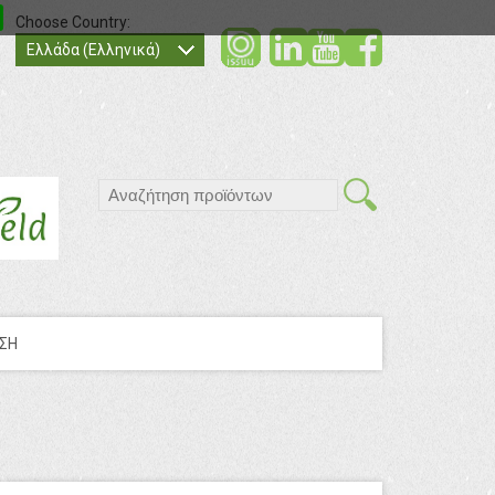
Choose Country:
social
social
socia
Ελλάδα (Ελληνικά)
search
ΣΗ