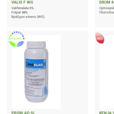
VALIS F WG
DRUM 
Valifenalate 6%
Cymoxani
Folpet 48%
Υδατοδια
Βρέξιμοι κόκκοι (WG)
PROBLAD SL
KENJA 