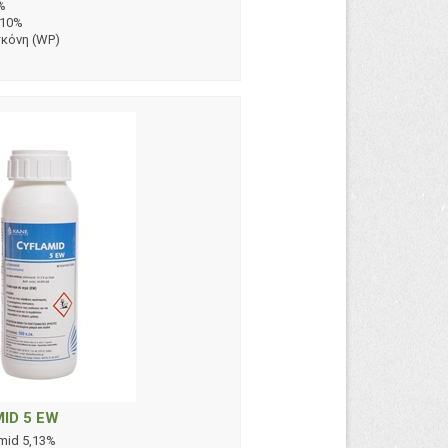
%
 10%
σκόνη (WP)
ID 5 EW
mid 5,13%