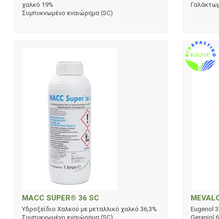
χαλκό 19%
Γαλάκτωμ
Συμπυκνωμένο εναιώρημα (SC)
MACC SUPER® 36 SC
MEVAL
Υδροξείδιο Χαλκού με μεταλλικό χαλκό 36,3%
Eugenol 3
Συμπυκνωμένο εναιώρημα (SC)
Geraniol 