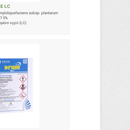
E LC
amyloliquefaciens subsp. plantarum
47 5%
μένο υγρό (LC)