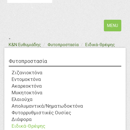
Toggle
MENU
navigation
-
text
Κ&Ν Ευθυμιάδης
Φυτοπροστασία
Ειδικά-Θρέψης
Φυτοπροστασία
Ζιζανιοκτόνα
Εντομοκτόνα
Ακαρεοκτόνα
Μυκητοκτόνα
Ελαιούχα
Απολυμαντικά/Νηματωδοκτόνα
Φυτορρυθμιστικές Ουσίες
Διάφορα
Ειδικά-Θρέψης