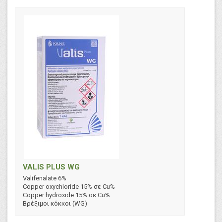
ΚΡΙΘΑΡΙ
ΚΥΔΩΝΙΑ
ΛΑΧΑΝΟ
ΛΑΧΑΝΟ (Θ)
ΛΑΧΑΝΟ (Υ)
ΛΕΜΟΝΙΑ
ΛΥΚΙΣΚΟΣ
ΛΥΚΟΤΡΙΒΟΛΟ (Θ)
ΛΥΚΟΤΡΙΒΟΛΟ (Υ+Θ+Τ)
ΛΥΚΟΤΡΙΒΟΛΟ ΥΔΡΟΠΟΝΙΑΣ
ΜΑΛΑΚΟ ΣΙΤΑΡΙ
ΜΑΝΙΤΑΡΙΑ
ΜΑΝΙΤΑΡΙΑ (Θ)
ΜΑΝΤΑΡΙΝΙΑ
VALIS PLUS WG
ΜΑΡΟΥΛΙ
Valifenalate 6%
Copper oxychloride 15% σε Cu%
ΜΑΡΟΥΛΙ (Θ)
Copper hydroxide 15% σε Cu%
ΜΑΡΟΥΛΙ (Υ)
Βρέξιμοι κόκκοι (WG)
ΜΑΡΟΥΛΙ (Υ+Θ+Τ)