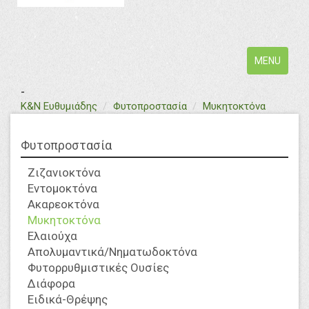
Toggle
MENU
navigation
-
text
Κ&Ν Ευθυμιάδης
Φυτοπροστασία
Μυκητοκτόνα
Φυτοπροστασία
Ζιζανιοκτόνα
Εντομοκτόνα
Ακαρεοκτόνα
Μυκητοκτόνα
Ελαιούχα
Απολυμαντικά/Νηματωδοκτόνα
Φυτορρυθμιστικές Ουσίες
Διάφορα
Ειδικά-Θρέψης