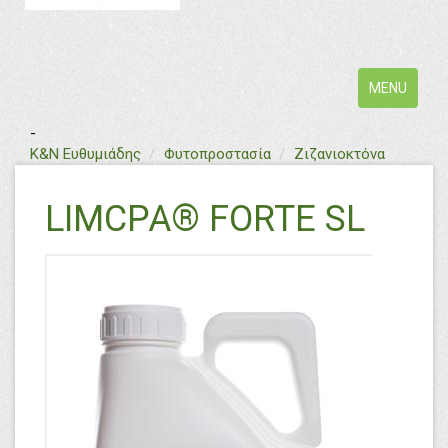
Toggle
MENU
navigation
-
text
Κ&Ν Ευθυμιάδης
Φυτοπροστασία
Ζιζανιοκτόνα
LIMCPA® FORTE SL