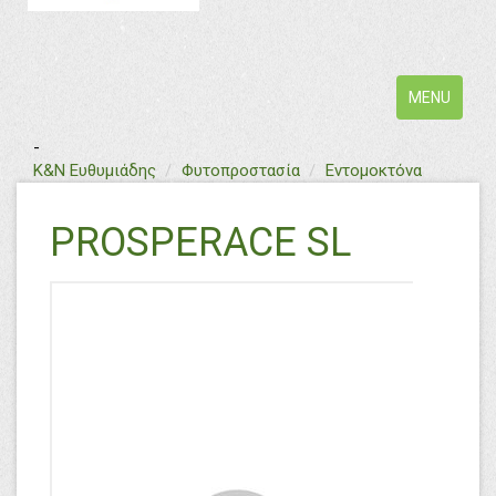
Toggle
MENU
navigation
-
text
Κ&Ν Ευθυμιάδης
Φυτοπροστασία
Εντομοκτόνα
PROSPERACE SL