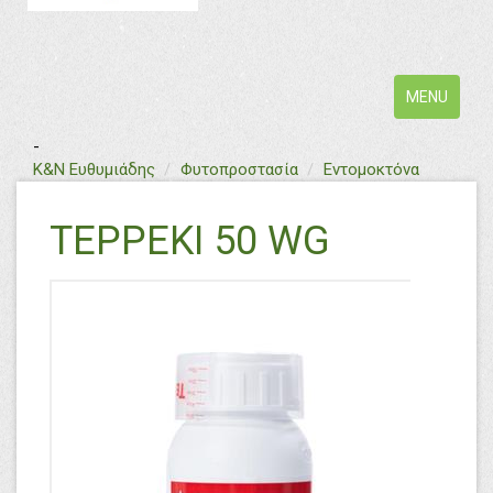
Toggle
MENU
navigation
-
text
Κ&Ν Ευθυμιάδης
Φυτοπροστασία
Εντομοκτόνα
TEPPEKI 50 WG