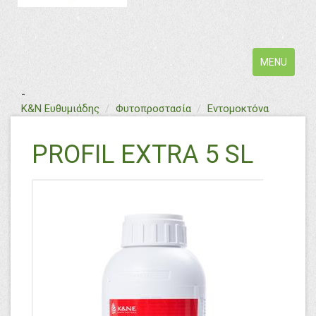
Toggle
MENU
navigation
-
text
Κ&Ν Ευθυμιάδης
Φυτοπροστασία
Εντομοκτόνα
PROFIL EXTRA 5 SL