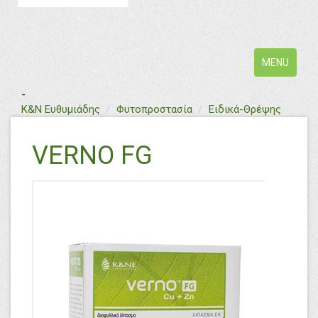
Toggle
MENU
navigation
-
text
Κ&Ν Ευθυμιάδης
Φυτοπροστασία
Ειδικά-Θρέψης
VERNO FG