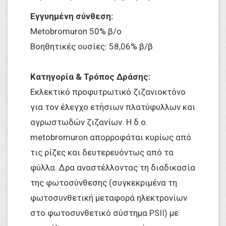
Εγγυημένη σύνθεση:
Metobromuron 50% β/ο
Βοηθητικές ουσίες: 58,06% β/β
Κατηγορία & Τρόπος Δράσης:
Εκλεκτικό προφυτρωτικό ζιζανιοκτόνο
για τον έλεγχο ετήσιων πλατύφυλλων και
αγρωστωδών ζιζανίων. Η δ.ο.
metobromuron απορροφάται κυρίως από
τις ρίζες και δευτερευόντως από τα
φύλλα. Δρα αναστέλλοντας τη διαδικασία
της φωτοσύνθεσης (συγκεκριμένα τη
φωτοσυνθετική μεταφορά ηλεκτρονίων
στο φωτοσυνθετικό σύστημα PSII) με