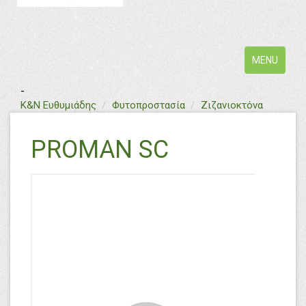
Toggle
MENU
navigation
-
text
Κ&Ν Ευθυμιάδης
Φυτοπροστασία
Ζιζανιοκτόνα
PROMAN SC