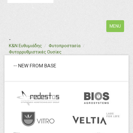
Toggle
MENU
navigation
-
text
Κ&Ν Ευθυμιάδης
Φυτοπροστασία
Φυτορρυθμιστικές Ουσίες
-- NEW FROM BASE