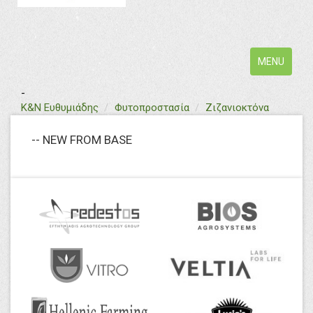
Toggle
MENU
navigation
-
text
Κ&Ν Ευθυμιάδης
Φυτοπροστασία
Ζιζανιοκτόνα
-- NEW FROM BASE