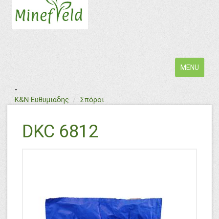
Toggle
MENU
navigation
-
Κ&Ν Ευθυμιάδης
Σπόροι
DKC 6812