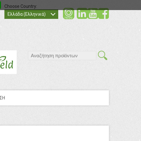
Choose Country:
social
social
socia
Ελλάδα (Ελληνικά)
search
ΣΗ