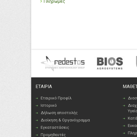
Πληρωμές
ΕΤΑΙΡΙΑ
ΜΑΘΕΤ
Εταιρικό Προφίλ
Διασ
Ιστορικό
Διαχ
Υγεί
Δήλωση αποστολής
Κατά
Διοίκηση & Οργανόγραμμα
Ευκα
Εγκαταστάσεις
Πλη
Προμηθευτές