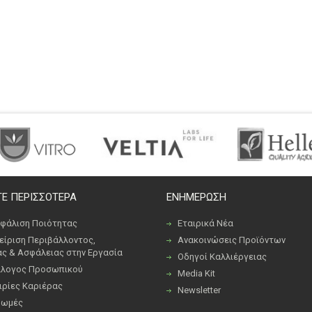
Ε ΠΕΡΙΣΣΟΤΕΡΑ
ΕΝΗΜΕΡΩΣΗ
φάλιση Ποιότητας
Εταιρικά Νέα
είριση Περιβάλλοντος,
Ανακοινώσεις Προϊόντων
ας & Ασφάλειας στην Εργασία
Οδηγοί Καλλιέργειας
λογος Προσωπικού
Media Kit
ιρίες Καριέρας
Newsletter
ρωμές