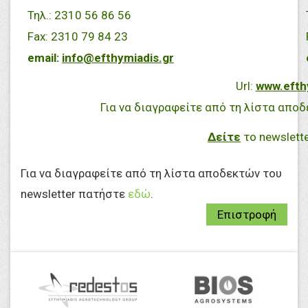
Τηλ.: 2310 56 86 56
Fax: 2310 79 84 23
email:
info@efthymiadis.gr
Url:
www.efth
Για να διαγραφείτε από τη λίστα απο
Δείτε
το newslette
Για να διαγραφείτε από τη λίστα αποδεκτών του
newsletter πατήστε
εδώ
.
Επιστροφή