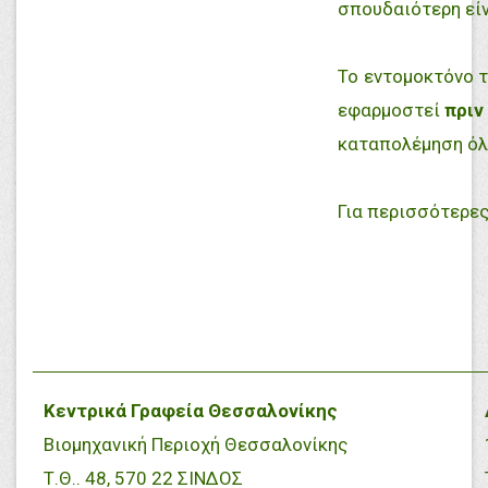
σπουδαιότερη είνα
Το εντομοκτόνο 
εφαρμοστεί
πριν
καταπολέμηση όλ
Για περισσότερε
Κεντρικά Γραφεία Θεσσαλονίκης
Βιομηχανική Περιοχή Θεσσαλονίκης
Τ.Θ.. 48, 570 22 ΣΙΝΔΟΣ