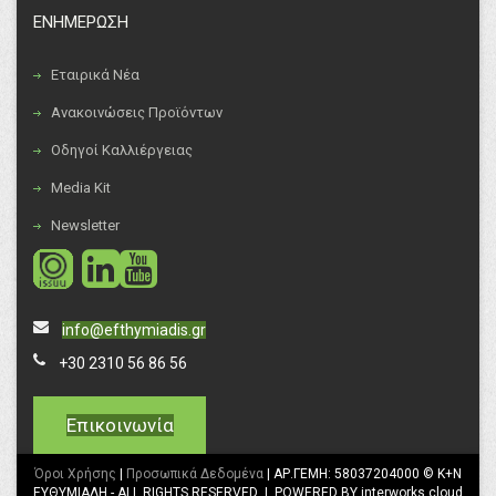
ΕΝΗΜΕΡΩΣΗ
Εταιρικά Νέα
Ανακοινώσεις Προϊόντων
Οδηγοί Καλλιέργειας
Media Kit
Newsletter
social
social
info@efthymiadis.gr
+30 2310 56 86 56
Επικοινωνία
Όροι Χρήσης
|
Προσωπικά Δεδομένα
| ΑΡ.ΓΕΜΗ: 58037204000 © K+N
ΕΥΘΥΜΙΑΔΗ - ALL RIGHTS RESERVED | POWERED BY interworks.cloud