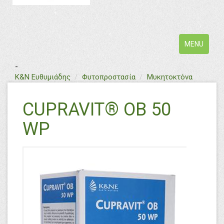
Toggle
MENU
navigation
-
text
Κ&Ν Ευθυμιάδης
Φυτοπροστασία
Μυκητοκτόνα
CUPRAVIT® OB 50
WP