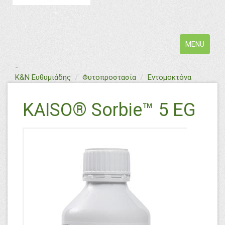
Toggle
MENU
navigation
-
text
Κ&Ν Ευθυμιάδης
Φυτοπροστασία
Εντομοκτόνα
KAISO® Sorbie™ 5 EG