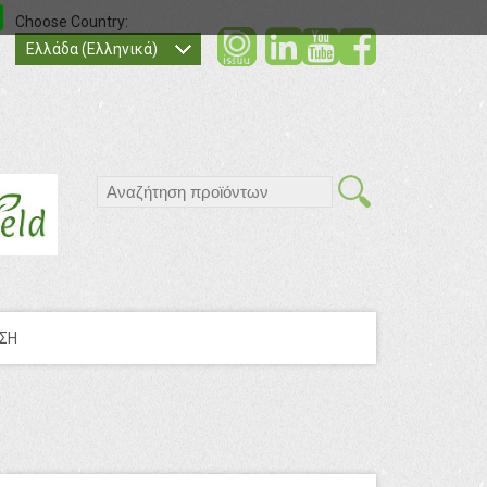
Choose Country:
social
social
socia
Ελλάδα (Ελληνικά)
search
ΣΗ