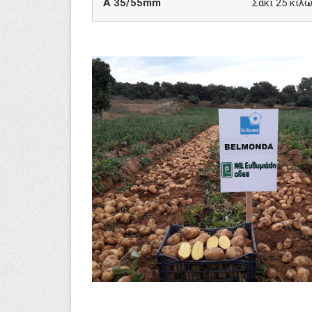
A
35/55mm
Σακί 25 κιλ