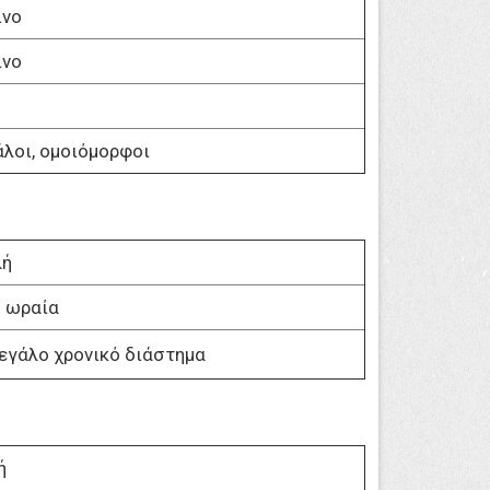
ινο
ινο
λοι, ομοιόμορφοι
λή
 ωραία
μεγάλο χρονικό διάστημα
ή