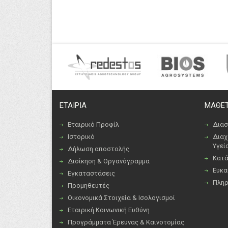
ΕΤΑΙΡΙΑ
ΜΑΘΕΤ
Εταιρικό Προφίλ
Διασ
Ιστορικό
Διαχ
Υγεί
Δήλωση αποστολής
Κατά
Διοίκηση & Οργανόγραμμα
Ευκα
Εγκαταστάσεις
Πλη
Προμηθευτές
Οικονομικά Στοιχεία & Ισολογισμοί
Εταιρική Κοινωνική Ευθύνη
Προγράμματα Έρευνας & Καινοτομίας