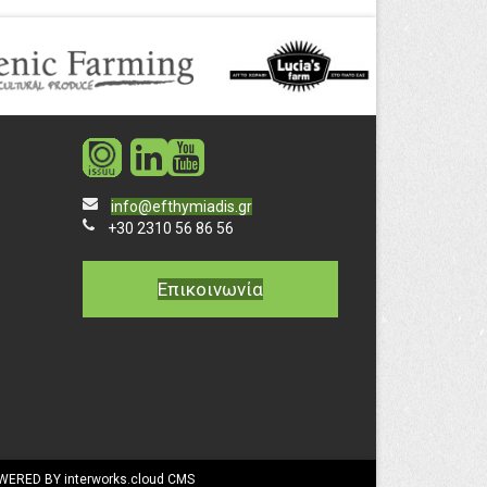
social
social
info@efthymiadis.gr
+30 2310 56 86 56
Επικοινωνία
WERED BY interworks.cloud CMS