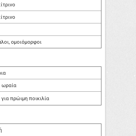
ίτρινο
ίτρινο
λοι, ομοιόμορφοι
ια
 ωραία
 για πρώιμη ποικιλία
ή