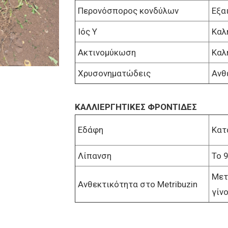
Περονόσπορος κονδύλων
Εξα
Ιός Υ
Καλ
Ακτινομύκωση
Καλ
Χρυσονηματώδεις
Ανθ
ΚΑΛΛΙΕΡΓΗΤΙΚΕΣ ΦΡΟΝΤΙΔΕΣ
Εδάφη
Κατ
Λίπανση
Το 
Μετ
Ανθεκτικότητα στο Metribuzin
γίν