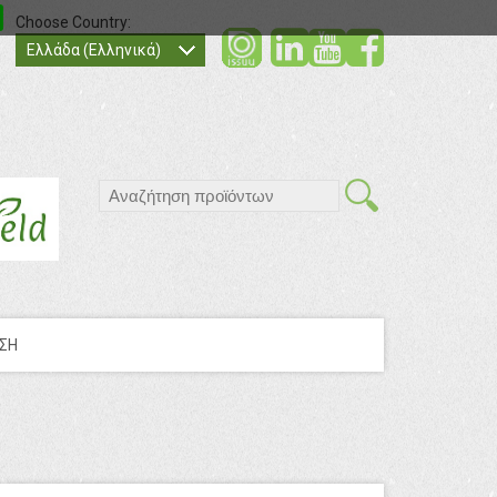
Choose Country:
social
social
socia
Ελλάδα (Ελληνικά)
search
ΣΗ