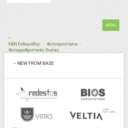
Toggle
MENU
navigation
-
text
Κ&Ν Ευθυμιάδης
Φυτοπροστασία
Φυτορρυθμιστικές Ουσίες
-- NEW FROM BASE