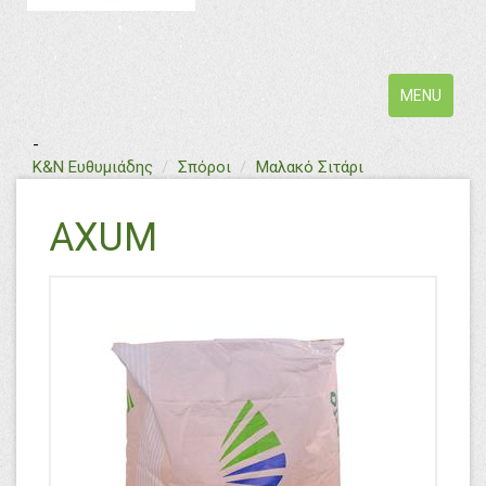
Toggle
MENU
navigation
-
text
Κ&Ν Ευθυμιάδης
Σπόροι
Μαλακό Σιτάρι
AXUM