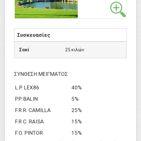
Συσκευασίες
Σακί
25 κιλών
ΣΥΝΘΕΣΗ ΜΕΙΓΜΑΤΟΣ
L.P. LEX86
40%
P.P. BALIN
5%
F.R.R. CAMILLA
25%
F.R.C. RAISA
15%
F.O. PINTOR
15%