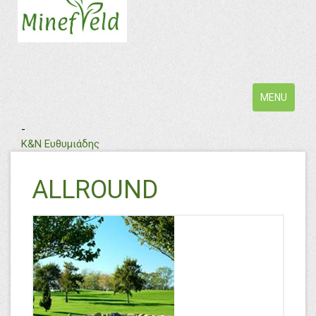
Toggle
MENU
navigation
-
Κ&Ν Ευθυμιάδης
ALLROUND