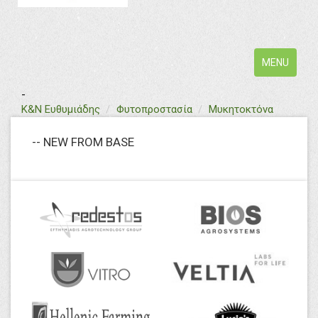
Toggle
MENU
navigation
-
text
Κ&Ν Ευθυμιάδης
Φυτοπροστασία
Μυκητοκτόνα
-- NEW FROM BASE