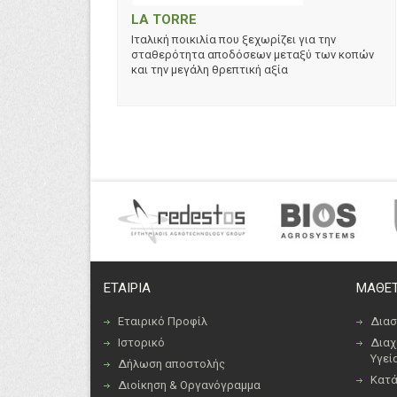
LA TORRE
Ιταλική ποικιλία που ξεχωρίζει για την
σταθερότητα αποδόσεων μεταξύ των κοπών
και την μεγάλη θρεπτική αξία
ΕΤΑΙΡΙΑ
ΜΑΘΕΤ
Εταιρικό Προφίλ
Διασ
Ιστορικό
Διαχ
Υγεί
Δήλωση αποστολής
Κατά
Διοίκηση & Οργανόγραμμα