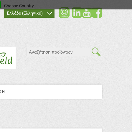
Choose Country:
social
social
socia
Ελλάδα (Ελληνικά)
search
ΣΗ