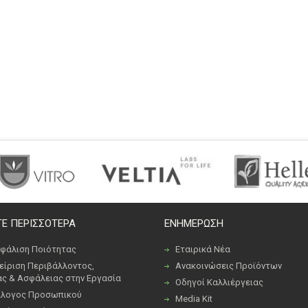
Ε ΠΕΡΙΣΣΟΤΕΡΑ
ΕΝΗΜΕΡΩΣΗ
φάλιση Ποιότητας
Εταιρικά Νέα
είριση Περιβάλλοντος,
Ανακοινώσεις Προϊόντων
ας & Ασφάλειας στην Εργασία
Οδηγοί Καλλιέργειας
λογος Προσωπικού
Media Kit