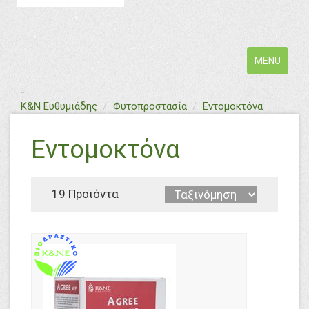
Toggle
MENU
navigation
-
text
Κ&Ν Ευθυμιάδης
Φυτοπροστασία
Εντομοκτόνα
Εντομοκτόνα
19 Προϊόντα