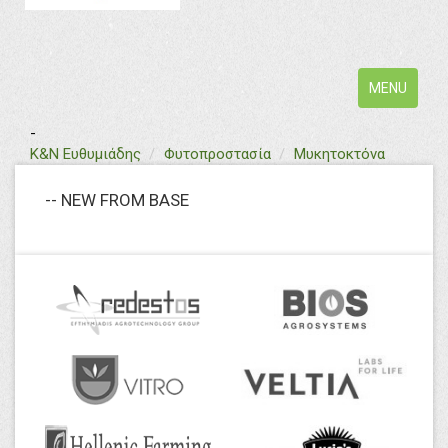
Toggle
MENU
navigation
-
text
Κ&Ν Ευθυμιάδης
Φυτοπροστασία
Μυκητοκτόνα
-- NEW FROM BASE