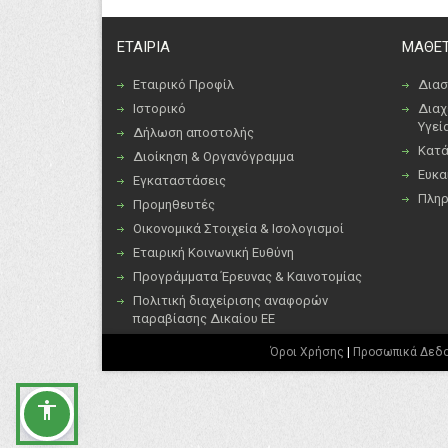
ΕΤΑΙΡΙΑ
ΜΑΘΕΤ
Εταιρικό Προφίλ
Διασ
Ιστορικό
Διαχ
Υγεί
Δήλωση αποστολής
Κατά
Διοίκηση & Οργανόγραμμα
Ευκα
Εγκαταστάσεις
Πλη
Προμηθευτές
Οικονομικά Στοιχεία & Ισολογισμοί
Εταιρική Κοινωνική Ευθύνη
Προγράμματα Έρευνας & Καινοτομίας
Πολιτική διαχείρισης αναφορών
παραβίασης Δικαίου ΕΕ
Όροι Χρήσης
|
Προσωπικά Δεδ
accessibility