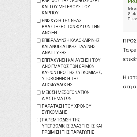
ΕΛΕΓΧΟΣ ΤΗΣ ΣΚΩΡΙΟΧΡΩΣΗΣ
PRO
ΚΑΙ ΤΟΥ ΜΕΓΕΘΟΥΣ ΤΟΥ
6-Be
ΚΑΡΠΟΥ
Gibbe
Πυκν
ΕΝΙΣΧΥΣΗ ΤΗΣ ΝΕΑΣ
ΒΛΑΣΤΗΣΗΣ ΤΩΝ ΦΥΤΩΝ ΤΗΝ
ΑΝΟΙΞΗ
ΠΡΟΣ
ΕΠΙΒΡΑΔΥΝΣΗ ΚΑΛΟΚΑΙΡΙΝΗΣ
ΚΑΙ ΑΝΟΙΞΙΑΤΙΚΗΣ ΠΛΑΪΝΗΣ
Τα φυ
ΑΝΑΠΤΥΞΗΣ
ετικέ
ΕΠΙΤΑΧΥΝΣΗ ΚΑΙ ΑΥΞΗΣΗ ΤΟΥ
ΑΝΟΙΓΜΑΤΟΣ ΤΩΝ ΩΡΙΜΩΝ
ΚΑΨΩΝ ΠΡΟ ΤΗΣ ΣΥΓΚΟΜΙΔΗΣ,
Η ιστ
ΥΠΟΒΟΗΘΗΣΗ ΤΗΣ
ΑΠΟΦΥΛΛΩΣΗΣ
στη σ
ΜΕΙΩΣΗ ΜΕΣΟΓΟΝΑΤΙΩΝ
ΔΙΑΣΤΗΜΑΤΩΝ
ΠΑΡΑΤΑΣΗ ΤΟΥ ΧΡΟΝΟΥ
ΣΥΓΚΟΜΙΔΗΣ
ΠΑΡΕΜΠΟΔΙΣΗ ΤΗΣ
ΥΠΕΡΒΟΛΙΚΗΣ ΒΛΑΣΤΗΣΗΣ ΚΑΙ
ΠΡΩΙΜΙΣΗ ΤΗΣ ΠΑΡΑΓΩΓΗΣ