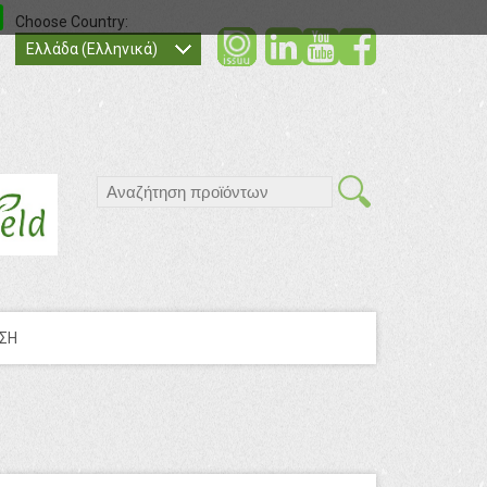
Choose Country:
social
social
socia
Ελλάδα (Ελληνικά)
search
ΣΗ