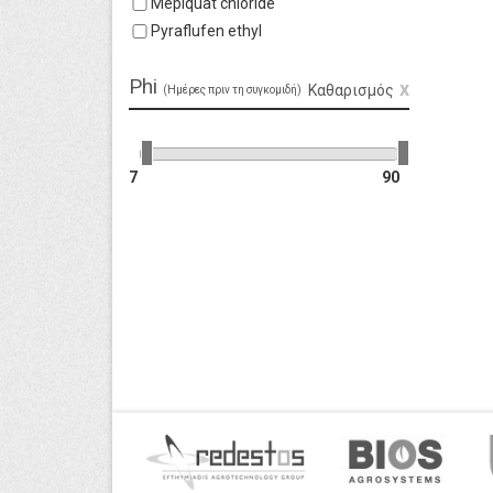
Mepiquat chloride
Pyraflufen ethyl
Phi
Καθαρισμός
(Ημέρες πριν τη συγκομιδή)
7
90