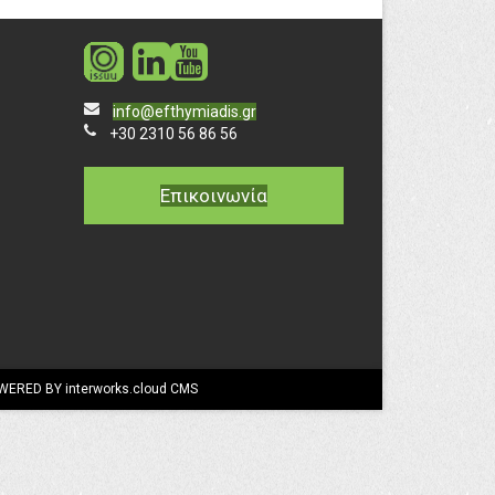
social
social
info@efthymiadis.gr
+30 2310 56 86 56
Επικοινωνία
WERED BY interworks.cloud CMS