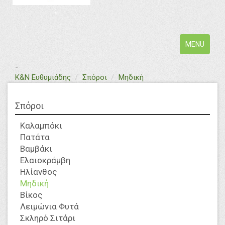
Toggle
MENU
navigation
-
text
Κ&Ν Ευθυμιάδης
Σπόροι
Μηδική
Σπόροι
Καλαμπόκι
Πατάτα
Βαμβάκι
Ελαιοκράμβη
Ηλίανθος
Μηδική
Βίκος
Λειμώνια Φυτά
Σκληρό Σιτάρι