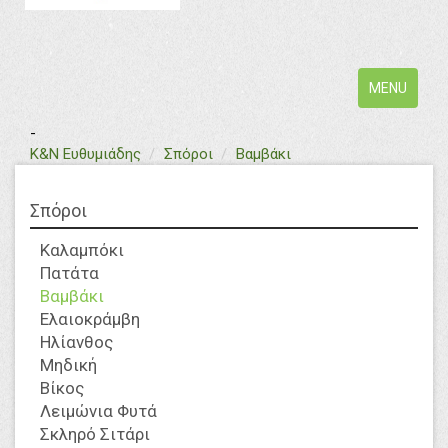
Toggle
MENU
navigation
-
text
Κ&Ν Ευθυμιάδης
Σπόροι
Βαμβάκι
Σπόροι
Καλαμπόκι
Πατάτα
Βαμβάκι
Ελαιοκράμβη
Ηλίανθος
Μηδική
Βίκος
Λειμώνια Φυτά
Σκληρό Σιτάρι