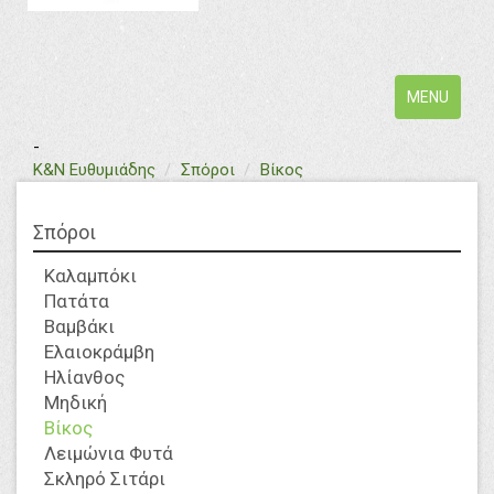
Toggle
MENU
navigation
-
text
Κ&Ν Ευθυμιάδης
Σπόροι
Βίκος
Σπόροι
Καλαμπόκι
Πατάτα
Βαμβάκι
Ελαιοκράμβη
Ηλίανθος
Μηδική
Βίκος
Λειμώνια Φυτά
Σκληρό Σιτάρι